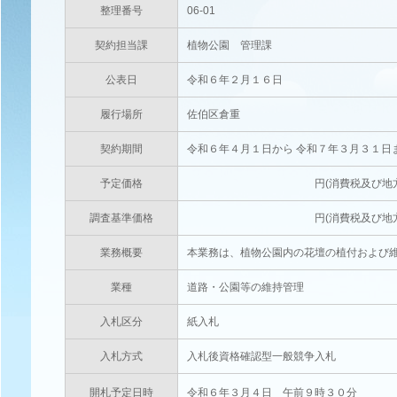
整理番号
06-01
契約担当課
植物公園 管理課
公表日
令和６年２月１６日
履行場所
佐伯区倉重
契約期間
令和６年４月１日から 令和７年３月３１日
予定価格
円(消費税及び地方消費税相当額
調査基準価格
円(消費税及び地方消費税相当額
業務概要
本業務は、植物公園内の花壇の植付および
業種
道路・公園等の維持管理
入札区分
紙入札
入札方式
入札後資格確認型一般競争入札
開札予定日時
令和６年３月４日 午前９時３０分