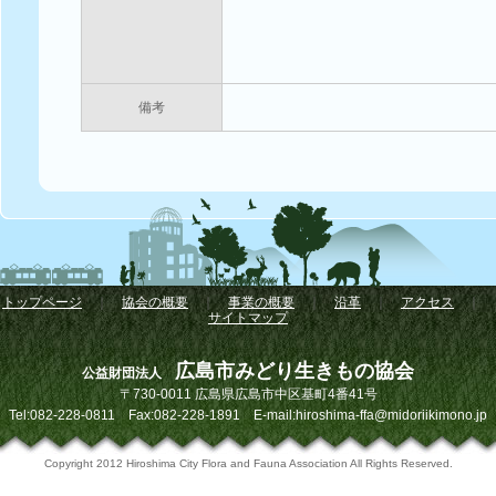
備考
トップページ
｜
協会の概要
｜
事業の概要
｜
沿革
｜
アクセス
｜
サイトマップ
広島市みどり生きもの協会
公益財団法人
〒730-0011 広島県広島市中区基町4番41号
Tel:082-228-0811 Fax:082-228-1891 E-mail:hiroshima-ffa@midoriikimono.jp
Copyright 2012 Hiroshima City Flora and Fauna Association All Rights Reserved.