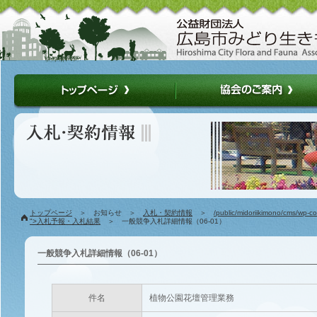
トップページ
＞ お知らせ ＞
入札・契約情報
＞
/public/midoriikimono/cms/wp-c
">入札予報・入札結果
＞ 一般競争入札詳細情報（06-01）
一般競争入札詳細情報（06-01）
件名
植物公園花壇管理業務