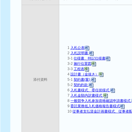
1
入札公表
2
入札説明書
3-1
仕様書、特記仕様書
3-2
施行位置図
3-3
工程表
4
設計書（金抜き）
添付資料
5-1
契約書(案)
5-2
契約約款
6
入札書様式、委任状様式
7
入札金額内訳書様式
8
一般競争入札参加資格確認申請書様式
9
委託業務低入札価格報告書様式
10
従事者支払賃金計画書様式、従事者