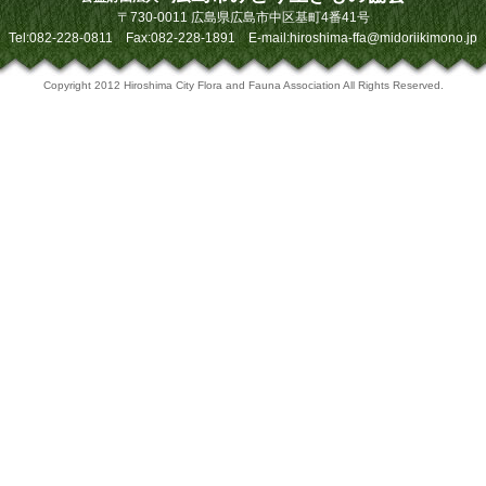
〒730-0011 広島県広島市中区基町4番41号
Tel:082-228-0811 Fax:082-228-1891 E-mail:hiroshima-ffa@midoriikimono.jp
Copyright 2012 Hiroshima City Flora and Fauna Association All Rights Reserved.