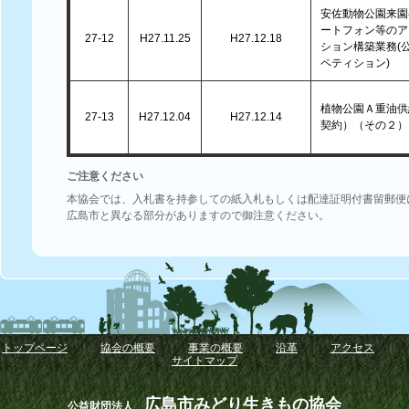
安佐動物公園来園
ートフォン等のア
27-12
H27.11.25
H27.12.18
ション構築業務(
ペティション)
植物公園Ａ重油供
27-13
H27.12.04
H27.12.14
契約）（その２）
ご注意ください
本協会では、入札書を持参しての紙入札もしくは配達証明付書留郵便
広島市と異なる部分がありますので御注意ください。
トップページ
｜
協会の概要
｜
事業の概要
｜
沿革
｜
アクセス
｜
サイトマップ
広島市みどり生きもの協会
公益財団法人