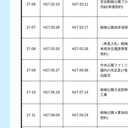
安佐動物公園プロ
27-06
H27.02.23
H27.03.11
供給(単価契約)
27-07
H27.03.06
H27.03.17
植物公園池等清掃
（再度入札）植物
27-08
H27.03.20
H27.03.26
車両等交通誘導業
契約）
中央公園ファミリ
27-09
H27.05.27
H27.06.08
園内の売店及び食
品販売
植物公園大温室樹
27-10
H27.06.29
H27.07.14
工事
植物公園Ａ重油供
27-11
H27.09.09
H27.09.24
契約）