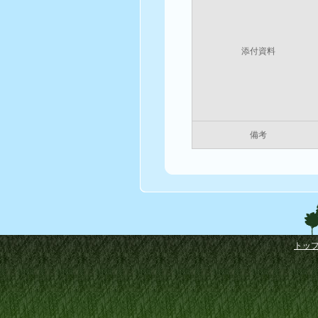
添付資料
備考
トッ