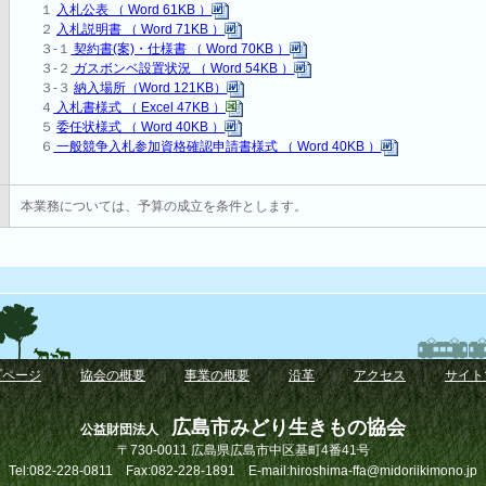
１
入札公表 （ Word 61KB ）
２
入札説明書 （ Word 71KB ）
３-１
契約書(案)・仕様書 （ Word 70KB ）
３-２
ガスボンベ設置状況 （ Word 54KB ）
３-３
納入場所（Word 121KB）
４
入札書様式 （ Excel 47KB ）
５
委任状様式 （ Word 40KB ）
６
一般競争入札参加資格確認申請書様式 （ Word 40KB ）
本業務については、予算の成立を条件とします。
プページ
｜
協会の概要
｜
事業の概要
｜
沿革
｜
アクセス
｜
サイト
広島市みどり生きもの協会
公益財団法人
〒730-0011 広島県広島市中区基町4番41号
Tel:082-228-0811 Fax:082-228-1891 E-mail:hiroshima-ffa@midoriikimono.jp