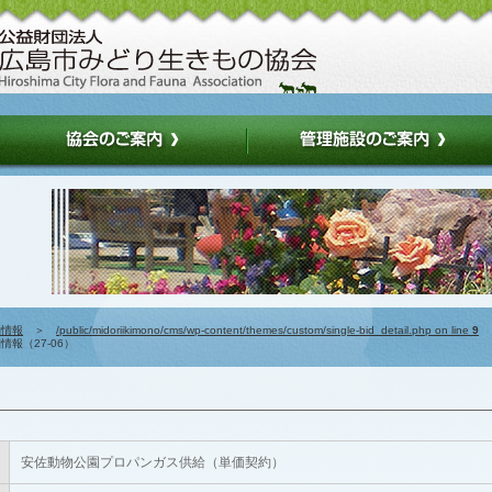
約情報
＞
/public/midoriikimono/cms/wp-content/themes/custom/single-bid_detail.php on line
9
報（27-06）
安佐動物公園プロパンガス供給（単価契約）