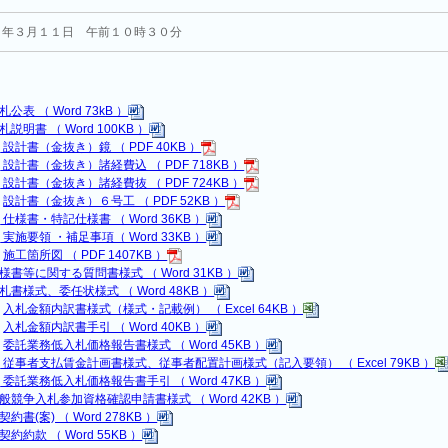
７年３月１１日 午前１０時３０分
札公表 （ Word 73kB ）
札説明書 （ Word 100KB ）
１
設計書（金抜き）鏡 （ PDF 40KB ）
２
設計書（金抜き）諸経費込 （ PDF 718KB ）
３
設計書（金抜き）諸経費抜 （ PDF 724KB ）
４
設計書（金抜き）６号工 （ PDF 52KB ）
１
仕様書・特記仕様書 （ Word 36KB ）
２
実施要領 ・補足事項（ Word 33KB ）
３
施工箇所図 （ PDF 1407KB ）
様書等に関する質問書様式 （ Word 31KB ）
札書様式、委任状様式 （ Word 48KB ）
１
入札金額内訳書様式（様式・記載例） （ Excel 64KB ）
２
入札金額内訳書手引 （ Word 40KB ）
１
委託業務低入札価格報告書様式 （ Word 45KB ）
２
従事者支払賃金計画書様式、従事者配置計画様式（記入要領） （ Excel 79KB ）
３
委託業務低入札価格報告書手引 （ Word 47KB ）
般競争入札参加資格確認申請書様式 （ Word 42KB ）
契約書(案) （ Word 278KB ）
契約約款 （ Word 55KB ）