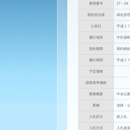
整理番号
27－04
契約担当課
緑化管
公表日
平成２
履行場所
中区基
契約期間
契約締
履行期間
平成２
予定価格
円(消
調査基準価格
円(消
業務概要
中央公
業種
道路・
入札区分
紙入札
入札方式
入札後