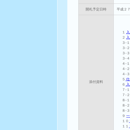
開札予定日時
平成２
１
入
２
入
３-
３-
３-
３-
４-
４-
４-
５
仕
添付資料
６
入
７-
７-
８-
８-
８-
９
一
１０
１１