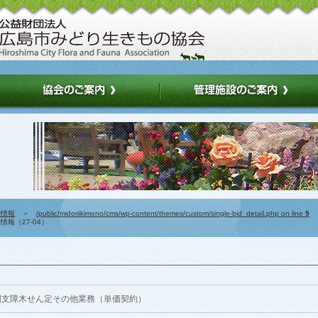
約情報
＞
/public/midoriikimono/cms/wp-content/themes/custom/single-bid_detail.php on line
9
報（27-04）
園支障木せん定その他業務（単価契約）