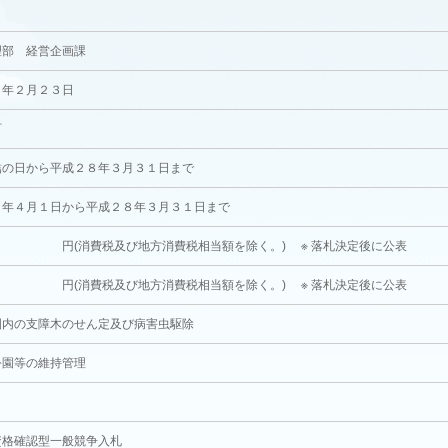
理部 経営企画課
７年２月２３日
町
結の日から平成２８年３月３１日まで
７年４月１日から平成２８年３月３１日まで
費税及び地方消費税相当額を除く。) ※ 落札決定後に公表
費税及び地方消費税相当額を除く。) ※ 落札決定後に公表
園内の支障木のせん定及び病害虫駆除
公園等の維持管理
資格確認型一般競争入札