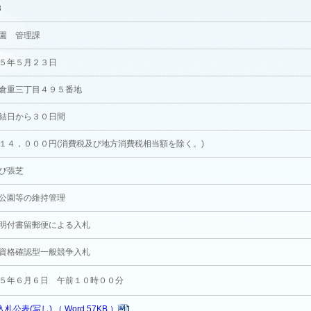
8
園 管理課
５年５月２３日
倉重三丁目４９５番地
結日から３０日間
１４，０００円(消費税及び地方消費税相当額を除く。)
び張芝
公園等の維持管理
明付書留郵便による入札
資格確認型一般競争入札
５年６月６日 午前１０時００分
入札公表(写し) （ Word 57KB ）