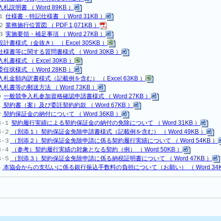
入札説明書 （ Word 89KB ）
-１
仕様書・特記仕様書 （ Word 31KB ）
-２
業務施行位置図 （ PDF 1,071KB ）
-３
実施要領・補足事項 （ Word 27KB ）
設計書様式（金抜き） （ Excel 305KB ）
仕様書等に関する質問書様式 （ Word 30KB ）
入札書様式 （ Excel 30KB ）
委任状様式 （ Word 28KB ）
入札金額内訳書様式（記載例を含む） （ Excel 63KB ）
入札書等の郵送方法 （ Word 73KB ）
０
一般競争入札参加資格確認申請書様式 （ Word 27KB ）
１
契約書（案）及び委託契約約款 （ Word 67KB ）
２
契約保証金の納付について （ Word 36KB ）
３-１
契約履行実績による契約保証金の納付の免除について （ Word 31KB ）
３-２
（別添１）契約保証金免除申請書様式（記載例を含む） （ Word 49KB ）
３-３
（別添２）契約保証金免除申請に係る契約履行実績について （ Word 54KB ）
３-４
（参考）契約履行実績の対象となる契約（例） （ Word 50KB ）
３-５
（別添３）契約保証金免除申請に係る納税証明書について （ Word 47KB ）
４
本協会からの支払いに係る銀行振込手数料の負担について（お願い） （ Word 34K