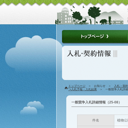
トップページ
＞ お知らせ ＞
入札・契
">入札予報・入札結果
＞ 一般競争入札詳細情
一般競争入札詳細情報（25-08）
件名
植物公