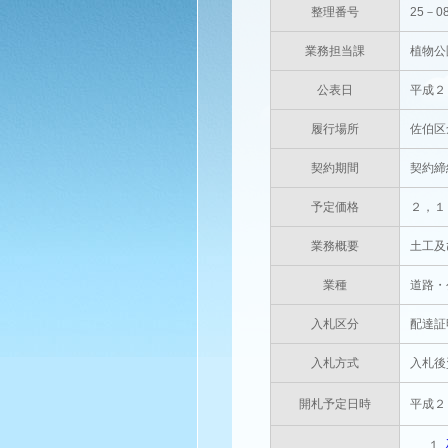
整理番号
25－0
業務担当課
植物公
公表日
平成２
履行場所
佐伯区
契約期間
契約締
予定価格
２，１
業務概要
土工及
業種
道路・
入札区分
配達証
入札方式
入札後
開札予定日時
平成２
１