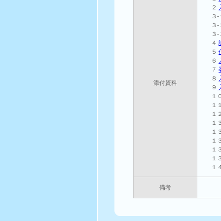
２
３
３
３
４
５
６
７
８
添付資料
９
１
１
１
１
１
１
１
１
１
備考