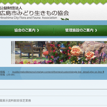
約情報
＞
/public/midoriikimono/cms/wp-content/themes/custom/single-bid_detail.php on line
9
報（25-08）
園展示資料館前張芝業務