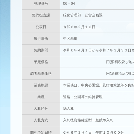
整理番号
06－04
契約担当課
緑化管理部 経営企画課
公表日
令和６年２月１６日
履行場所
中区基町
契約期間
令和６年４月１日から令和７年３月３０日
予定価格
円(消費税及び地方消費税相当額
調査基準価格
円(消費税及び地方消費税相当額
業務概要
本業務は、中央公園堀川及び噴水池等を良
業種
道路・公園等の維持管理
入札区分
紙入札
入札方式
入札後資格確認型一般競争入札
開札予定日時
令和６年３月４日 午前１０時００分