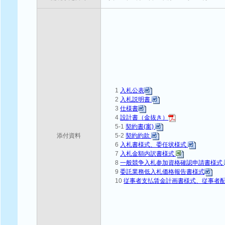
1
入札公表
2
入札説明書
3
仕様書
4
設計書（金抜き）
5-1
契約書(案)
添付資料
5-2
契約約款
6
入札書様式、委任状様式
7
入札金額内訳書様式
8
一般競争入札参加資格確認申請書様式
9
委託業務低入札価格報告書様式
10
従事者支払賃金計画書様式、従事者