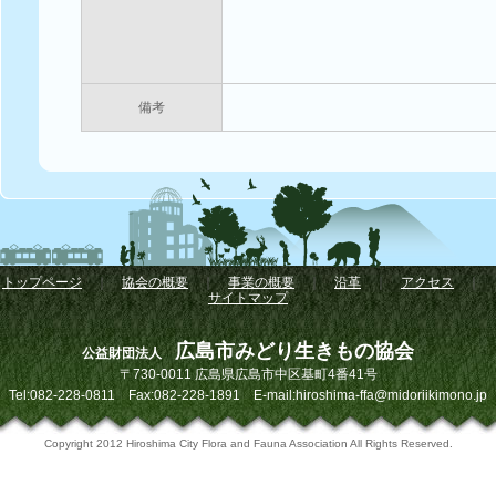
備考
トップページ
｜
協会の概要
｜
事業の概要
｜
沿革
｜
アクセス
｜
サイトマップ
広島市みどり生きもの協会
公益財団法人
〒730-0011 広島県広島市中区基町4番41号
Tel:082-228-0811 Fax:082-228-1891 E-mail:hiroshima-ffa@midoriikimono.jp
Copyright 2012 Hiroshima City Flora and Fauna Association All Rights Reserved.