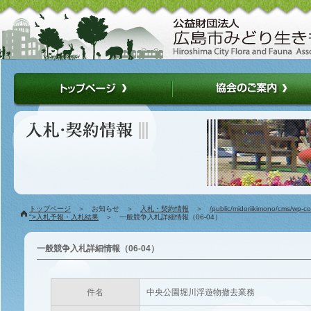
トップページ
＞ お知らせ ＞
入札・契約情報
＞
/public/midoriikimono/cms/wp-c
">入札予報・入札結果
＞ 一般競争入札詳細情報（06-04）
一般競争入札詳細情報（06-04）
件名
中央公園堀川浮遊物撤去業務