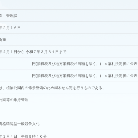
2
園 管理課
年２月１６日
倉重
年４月１日から 令和７年３月３１日まで
消費税及び地方消費税相当額を除く。) ※ 落札決定後に公表
消費税及び地方消費税相当額を除く。) ※ 落札決定後に公表
は、植物公園内の修景整備のため樹木せん定を行うものである。
公園等の維持管理
資格確認型一般競争入札
年３月４日 午前９時４０分