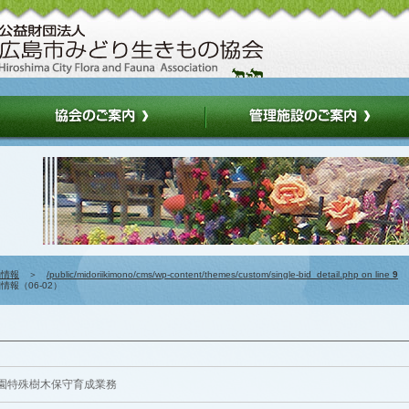
約情報
＞
/public/midoriikimono/cms/wp-content/themes/custom/single-bid_detail.php on line
9
報（06-02）
園特殊樹木保守育成業務