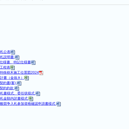
入札公表
入札説明書
仕様書、特記仕様書
工程表
特殊樹木施工位置図2024
設計書（金抜き）
契約書(案)
契約約款
入札書様式、委任状様式
入札金額内訳書様式
一般競争入札参加資格確認申請書様式