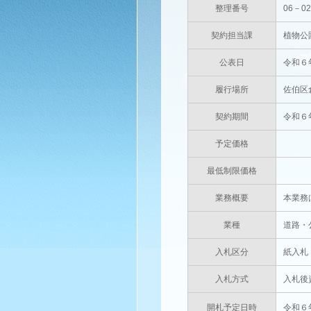
整理番号
06－0
契約担当課
植物公
公表日
令和６
履行場所
佐伯区
契約期間
令和６
予定価格
円(
最低制限価格
円(
業務概要
本業務
業種
道路・
入札区分
紙入札
入札方式
入札後
開札予定日時
令和６