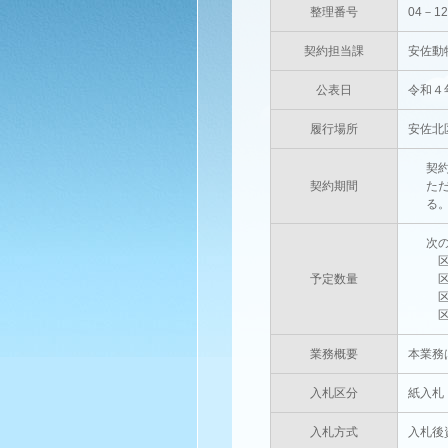
整理番号
04－1
契約担当課
安佐動
公表日
令和４
履行場所
安佐北
契
契約期間
た
る
次
区
予定数量
区
区
区
業務概要
本業務
入札区分
紙入札
入札方式
入札後