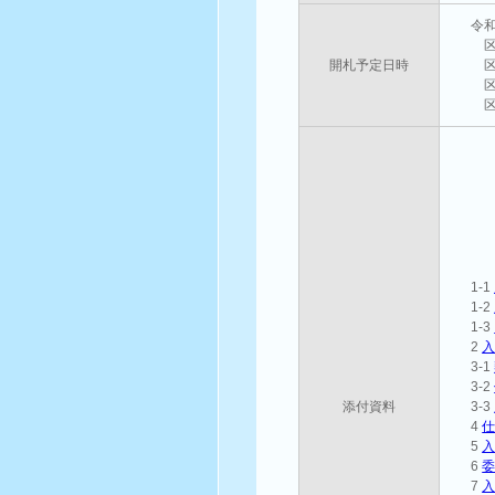
令
区
開札予定日時
区
区
区
1-1
1-2
1-3
2
3-1
3-2
添付資料
3-3
4
5
6
7