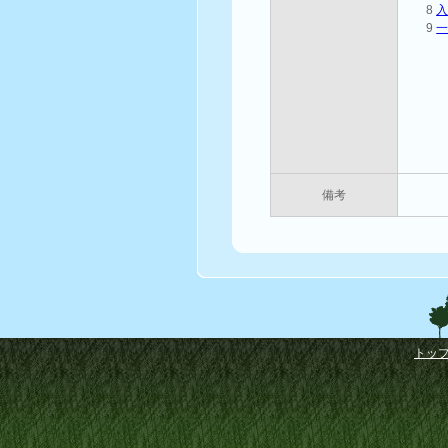
8
9
備考
トッ