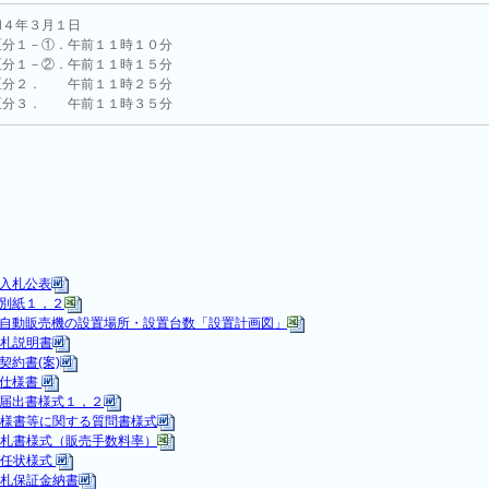
和４年３月１日
分１－①．午前１１時１０分
分１－②．午前１１時１５分
分２． 午前１１時２５分
分３． 午前１１時３５分
入札公表
別紙１，２
自動販売機の設置場所・設置台数「設置計画図」
入札説明書
契約書(案)
仕様書
届出書様式１，２
仕様書等に関する質問書様式
入札書様式（販売手数料率）
委任状様式
入札保証金納書