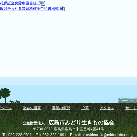
入札保証金免除申請書様式
一般競争入札参加資格確認申請書様式
プページ
｜
協会の概要
｜
事業の概要
｜
沿革
｜
アクセス
｜
サイト
広島市みどり生きもの協会
公益財団法人
〒730-0011 広島県広島市中区基町4番41号
Tel:082-228-0811 Fax:082-228-1891 E-mail:hiroshima-ffa@midoriikimono.jp