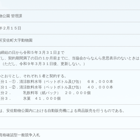
2
物公園 管理課
年２月１５日
区安佐町大字動物園
約締結の日から令和５年３月３１日まで
だし、契約期間満了の日の１か月前までに、当協会からなんら意思表示のないときは
。（ただし、令和９年３月３１日後、更新しない。）
のとおりとし、それぞれ１者と契約する。
分１－①．清涼飲料水等（ペットボトル及び缶） ６８，０００本
分１－②．清涼飲料水等（ペットボトル及び缶） ４０，０００本
分２． 乳飲料等（紙パック） ２０，０００個
分３． 氷菓 ４１，０００個
は、安佐動物公園内における自動販売機による商品販売を行うものである。
資格確認型一般競争入札