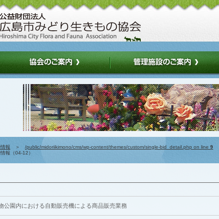
約情報
＞
/public/midoriikimono/cms/wp-content/themes/custom/single-bid_detail.php on line
9
報（04-12）
物公園内における自動販売機による商品販売業務