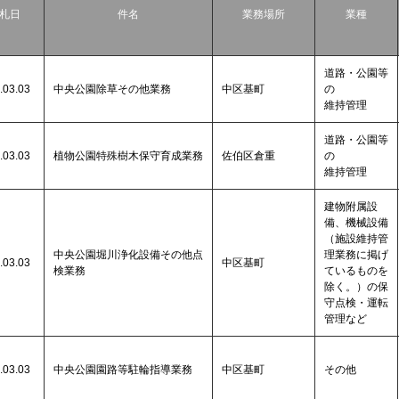
札日
件名
業務場所
業種
道路・公園等
.03.03
中央公園除草その他業務
中区基町
の
維持管理
道路・公園等
.03.03
植物公園特殊樹木保守育成業務
佐伯区倉重
の
維持管理
建物附属設
備、機械設備
（施設維持管
中央公園堀川浄化設備その他点
理業務に掲げ
.03.03
中区基町
検業務
ているものを
除く。）の保
守点検・運転
管理など
.03.03
中央公園園路等駐輪指導業務
中区基町
その他