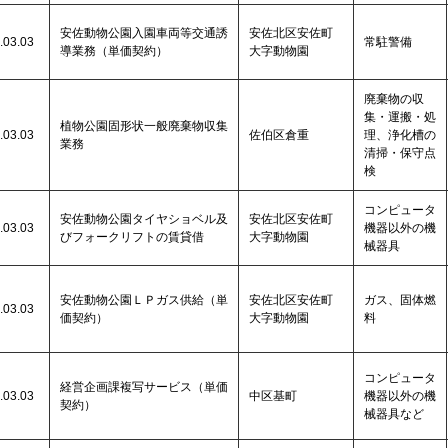
安佐動物公園入園車両等交通誘
安佐北区安佐町
.03.03
常駐警備
導業務（単価契約）
大字動物園
廃棄物の収
集・運搬・処
植物公園固形状一般廃棄物収集
.03.03
佐伯区倉重
理、浄化槽の
業務
清掃・保守点
検
コンピュータ
安佐動物公園タイヤショベル及
安佐北区安佐町
.03.03
機器以外の機
びフォークリフトの賃貸借
大字動物園
械器具
安佐動物公園ＬＰガス供給（単
安佐北区安佐町
ガス、固体燃
.03.03
価契約）
大字動物園
料
コンピュータ
経営企画課複写サービス（単価
.03.03
中区基町
機器以外の機
契約）
械器具など