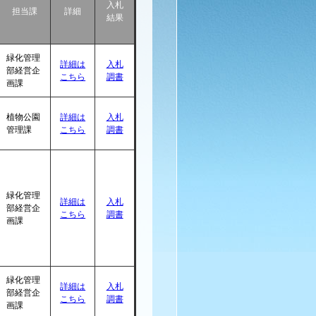
入札
担当課
詳細
結果
緑化管理
詳細は
入札
部経営企
こちら
調書
画課
植物公園
詳細は
入札
管理課
こちら
調書
緑化管理
詳細は
入札
部経営企
こちら
調書
画課
緑化管理
詳細は
入札
部経営企
こちら
調書
画課