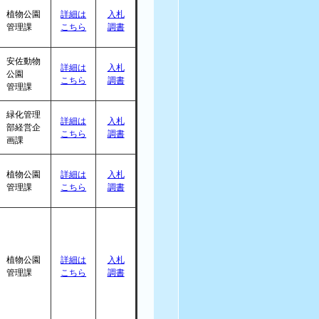
植物公園
詳細は
入札
管理課
こちら
調書
安佐動物
詳細は
入札
公園
こちら
調書
管理課
緑化管理
詳細は
入札
部経営企
こちら
調書
画課
植物公園
詳細は
入札
管理課
こちら
調書
植物公園
詳細は
入札
管理課
こちら
調書