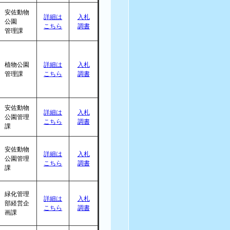
安佐動物
詳細は
入札
公園
こちら
調書
管理課
植物公園
詳細は
入札
管理課
こちら
調書
安佐動物
詳細は
入札
公園管理
こちら
調書
課
安佐動物
詳細は
入札
公園管理
こちら
調書
課
緑化管理
詳細は
入札
部経営企
こちら
調書
画課