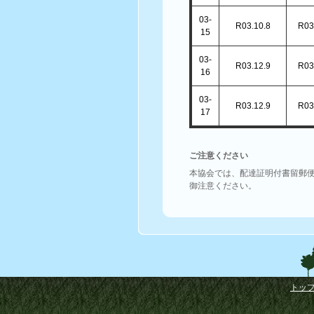
03-
R03.10.8
R03
15
03-
R03.12.9
R03
16
03-
R03.12.9
R03
17
ご注意ください
本協会では、配達証明付書留郵
御注意ください。
トッ