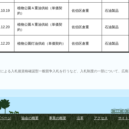
植物公園Ａ重油供給（単価契
.10.19
佐伯区倉重
石油製品
約）
植物公園Ａ重油供給（単価契
.12.20
佐伯区倉重
石油製品
約）
.12.20
植物公園灯油供給（単価契約）
佐伯区倉重
石油製品
便による入札後資格確認型一般競争入札を行うなど、入札制度の一部について、広島
プページ
｜
協会の概要
｜
事業の概要
｜
沿革
｜
アクセス
｜
サイト