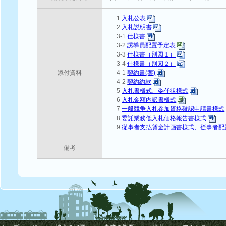
1
入札公表
2
入札説明書
3-1
仕様書
3-2
誘導員配置予定表
3-3
仕様書（別図１）
3-4
仕様書（別図２）
添付資料
4-1
契約書(案)
4-2
契約約款
5
入札書様式、委任状様式
6
入札金額内訳書様式
7
一般競争入札参加資格確認申請書様式
8
委託業務低入札価格報告書様式
9
従事者支払賃金計画書様式、従事者配
備考