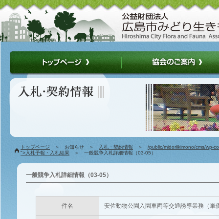
トップページ
＞ お知らせ ＞
入札・契約情報
＞
/public/midoriikimono/cms/wp-c
">入札予報・入札結果
＞ 一般競争入札詳細情報（03-05）
一般競争入札詳細情報（03-05）
件名
安佐動物公園入園車両等交通誘導業務（単