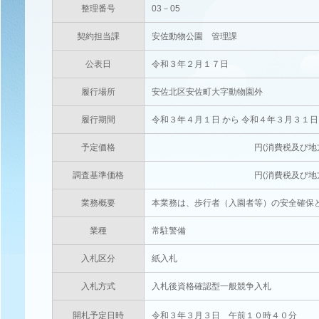
整理番号
03－05
契約担当課
安佐動物公園 管理課
公表日
令和３年２月１７日
履行場所
安佐北区安佐町大字動物園外
履行期間
令和３年４月１日 から 令和４年３月３１
予定価格
円(消費税及び地方消費税相当
調査基準価格
円(消費税及び地方消費税相当
業務概要
本業務は、歩行者（入園者等）の安全確保
業種
常駐警備
入札区分
紙入札
入札方式
入札後資格確認型一般競争入札
開札予定日時
令和３年３月３日 午前１０時４０分