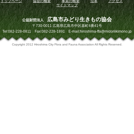
トップページ
｜
協会の概要
｜
事業の概要
｜
沿革
｜
アクセス
｜
サイトマップ
広島市みどり生きもの協会
公益財団法人
〒730-0011 広島県広島市中区基町4番41号
Tel:082-228-0811 Fax:082-228-1891 E-mail:hiroshima-ffa@midoriikimono.jp
Copyright 2012 Hiroshima City Flora and Fauna Association All Rights Reserved.