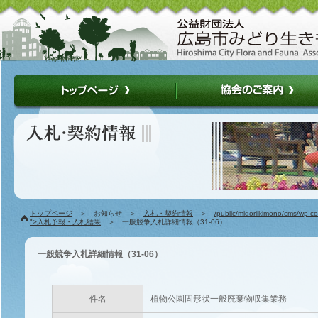
トップページ
＞ お知らせ ＞
入札・契約情報
＞
/public/midoriikimono/cms/wp-c
">入札予報・入札結果
＞ 一般競争入札詳細情報（31-06）
一般競争入札詳細情報（31-06）
件名
植物公園固形状一般廃棄物収集業務