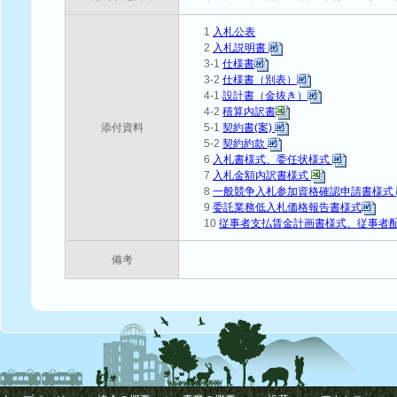
1
入札公表
2
入札説明書
3-1
仕様書
3-2
仕様書（別表）
4-1
設計書（金抜き）
4-2
積算内訳書
添付資料
5-1
契約書(案)
5-2
契約約款
6
入札書様式、委任状様式
7
入札金額内訳書様式
8
一般競争入札参加資格確認申請書様式
9
委託業務低入札価格報告書様式
10
従事者支払賃金計画書様式、従事者
備考