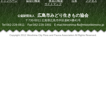
トップページ
｜
協会の概要
｜
事業の概要
｜
沿革
｜
アクセス
｜
サイトマップ
広島市みどり生きもの協会
公益財団法人
〒730-0011 広島県広島市中区基町4番41号
Tel:082-228-0811 Fax:082-228-1891 E-mail:hiroshima-ffa@midoriikimono.jp
Copyright 2012 Hiroshima City Flora and Fauna Association All Rights Reserved.