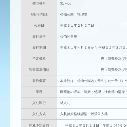
整理番号
31－06
契約担当課
植物公園 管理課
公表日
平成３１年２月２７日
履行場所
佐伯区倉重
履行期間
平成３１年４月１日から 平成３２年３月３
予定価格
円（消費税及び地方消費税相当
調査基準価格
円（消費税及び地方消費税相当
業務概要
本業務は、植物公園内で発生した一般ゴミ
業種
廃棄物の収集・運搬・処理、浄化槽の清掃
入札区分
紙入札
入札方式
入札後資格確認型一般競争入札
開札予定日時
平成３１年３月１３日 午前１０時５０