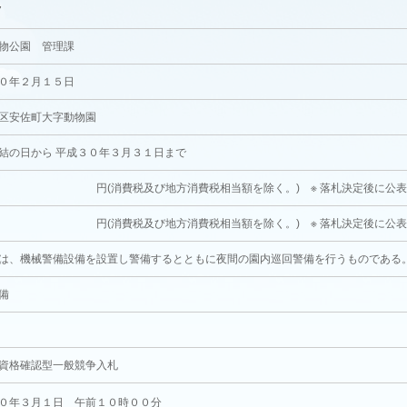
7
物公園 管理課
０年２月１５日
区安佐町大字動物園
結の日から 平成３０年３月３１日まで
消費税及び地方消費税相当額を除く。) ※ 落札決定後に公
消費税及び地方消費税相当額を除く。) ※ 落札決定後に公
は、機械警備設備を設置し警備するとともに夜間の園内巡回警備を行うものである
備
資格確認型一般競争入札
０年３月１日 午前１０時００分