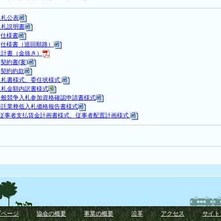
入札公表
入札説明書
1
仕様書
2
仕様書（巡回順路）
設計書（金抜き）
1
契約書(案)
2
契約約款
入札書様式、委任状様式
入札金額内訳書様式
一般競争入札参加資格確認申請書様式
委託業務低入札価格報告書様式
従事者支払賃金計画書様式、従事者配置計画様式
プページ
｜
協会の概要
｜
事業の概要
｜
沿革
｜
アクセス
｜
サイト