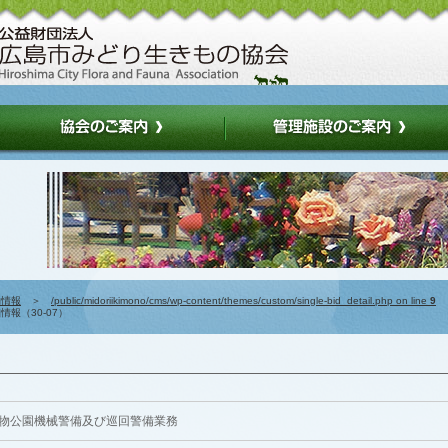
約情報
＞
/public/midoriikimono/cms/wp-content/themes/custom/single-bid_detail.php on line
9
報（30-07）
物公園機械警備及び巡回警備業務