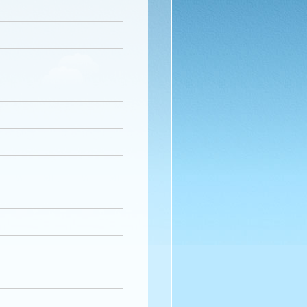
表
表
。