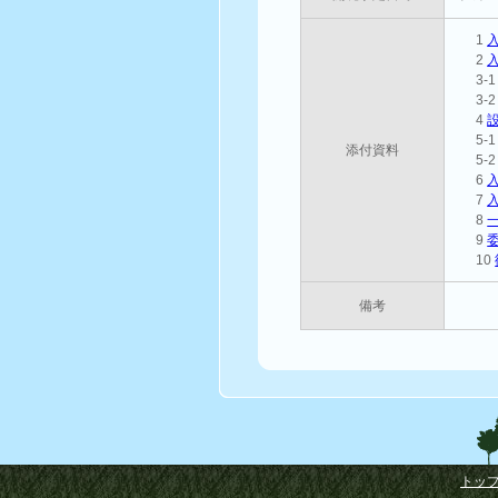
1
2
3-
3-
4
5-
添付資料
5-
6
7
8
9
10
備考
トッ