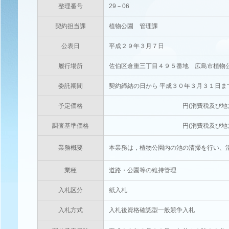
整理番号
29－06
契約担当課
植物公園 管理課
公表日
平成２９年３月７日
履行場所
佐伯区倉重三丁目４９５番地 広島市植物
委託期間
契約締結の日から 平成３０年３月３１日ま
予定価格
円(消費税及び地方消費税相当
調査基準価格
円(消費税及び地方消費税相当
業務概要
本業務は，植物公園内の池の清掃を行い、
業種
道路・公園等の維持管理
入札区分
紙入札
入札方式
入札後資格確認型一般競争入札