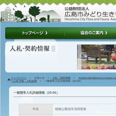
トップページ
＞ お知らせ ＞
入札・契約情報
＞
/public/midoriikimono/cms/wp-c
">入札予報・入札結果
＞ 一般競争入札詳細情報（29-06）
一般競争入札詳細情報（29-06）
件名
植物公園池等清掃業務