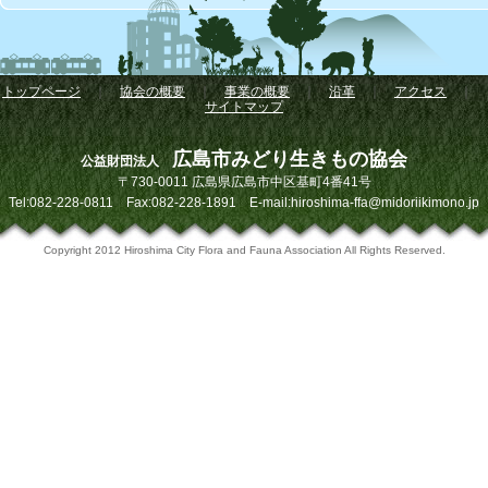
トップページ
｜
協会の概要
｜
事業の概要
｜
沿革
｜
アクセス
｜
サイトマップ
広島市みどり生きもの協会
公益財団法人
〒730-0011 広島県広島市中区基町4番41号
Tel:082-228-0811 Fax:082-228-1891 E-mail:hiroshima-ffa@midoriikimono.jp
Copyright 2012 Hiroshima City Flora and Fauna Association All Rights Reserved.