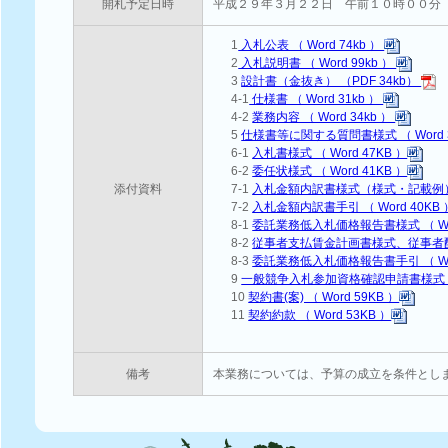
開札予定日時
平成２９年３月２２日 午前１０時００分
1
入札公表 （ Word 74kb ）
2
入札説明書 （ Word 99kb ）
3
設計書（金抜き） （PDF 34kb）
4-1
仕様書 （ Word 31kb ）
4-2
業務内容 （ Word 34kb ）
5
仕様書等に関する質問書様式 （ Word 3
6-1
入札書様式 （ Word 47KB ）
6-2
委任状様式 （ Word 41KB ）
添付資料
7-1
入札金額内訳書様式（様式・記載例） （ 
7-2
入札金額内訳書手引 （ Word 40KB 
8-1
委託業務低入札価格報告書様式 （ Wor
8-2
従事者支払賃金計画書様式、従事者配置計
8-3
委託業務低入札価格報告書手引 （ Wor
9
一般競争入札参加資格確認申請書様式 （ W
10
契約書(案) （ Word 59KB ）
11
契約約款 （ Word 53KB ）
備考
本業務については、予算の成立を条件とし