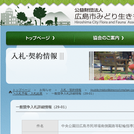
トップページ
＞ お知らせ ＞
入札・契約情報
＞
/public/midoriikimono/cms/wp-c
">入札予報・入札結果
＞ 一般競争入札詳細情報（29-01）
一般競争入札詳細情報（29-01）
件名
中央公園旧広島市民球場南側園路等駐輪指導