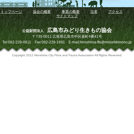
トップページ
｜
協会の概要
｜
事業の概要
｜
沿革
｜
アクセス
｜
サイトマップ
広島市みどり生きもの協会
公益財団法人
〒730-0011 広島県広島市中区基町4番41号
Tel:082-228-0811 Fax:082-228-1891 E-mail:hiroshima-ffa@midoriikimono.jp
Copyright 2012 Hiroshima City Flora and Fauna Association All Rights Reserved.