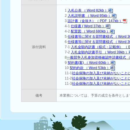
1
入札公表 （ Word 82kb ）
2
入札説明書 （ Word 95kb ）
3
設計書（金抜き）（ PDF 147kb ）
4-1
仕様書 ( Word 37kb ）
4-2
配置図 （ Word 680kb ）
5
仕様書等に関する質問書様式 （ Word 30
6
仕様書等に関する質問書様式 （ Word 30
添付資料
7-1
入札金額内訳書（様式・記載例） （ Exce
7-2
入札金額内訳書手引 （ Word 39kb ）
8
一般競争入札参加資格確認申請書様式 （ Wo
9
契約書(案) （ Word 60kb ）
10
契約約款 （ Word 53kb ）
11-1
社会保険の加入及び未納がないことにつ
11-2
社会保険の加入及び未納がないことについ
11-3
社会保険の加入及び未納がないことについ
備考
本業務については、予算の成立を条件としま