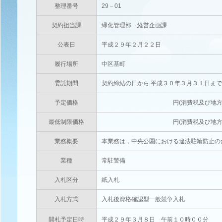
整理番号
29－01
契約担当課
緑化管理部 経営企画課
公表日
平成２９年２月２２日
履行場所
中区基町
委託期間
契約締結の日から 平成３０年３月３１日ま
予定価格
円(消費税及び地方消費税相当額
最低制限価格
円(消費税及び地方消費税相当額
業務概要
本業務は，中央公園における違法駐輪防止の
業種
常駐警備
入札区分
紙入札
入札方式
入札後資格確認型一般競争入札
開札予定日時
平成２９年３月８日 午前１０時００分