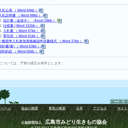
入札公表 （ Word 64kb ）
入札説明書 （ Word 98kb ）
-１
設計書（金抜き） （Excel 28kb ）
-２
仕様書 ( Word 152kb ）
‐１
入札書 （ Word 47kb ）
-２
委任状 （ Word 41kb ）
一般競争入札参加資格確認申請書様式 （ Word 37kb ）
契約書(案) （ Word 63kb ）
契約約款 （ Word 60kb ）
については、予算の成立を条件とします。
プページ
｜
協会の概要
｜
事業の概要
｜
沿革
｜
アクセス
｜
サイト
広島市みどり生きもの協会
公益財団法人