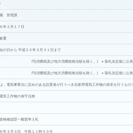
8
園 管理課
６年２月１７日
倉重
結の日から 平成３０年３月３１日まで
消費税及び地方消費税相当額を除く。) ※ 落札決定後に公
消費税及び地方消費税相当額を除く。) ※ 落札決定後に公
は，電気事業法に定めのある設置者が行うべき自家用電気工作物の保安を行うもの
電気工作物の保守点検
資格確認型一般競争入札
６年３月３日 午前１１時４０分