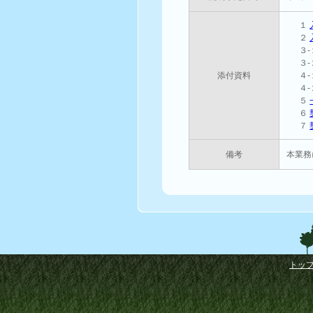
１
２
３
３
添付資料
４
４
５
６
７
備考
本業務
トッ