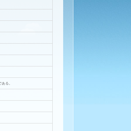
表
表
である。