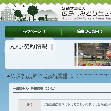
トップページ
＞ お知らせ ＞
入札・契約情報
＞
/public/midoriikimono/cms/wp-c
">入札予報・入札結果
＞ 一般競争入札詳細情報（26-01）
一般競争入札詳細情報（26-01）
件名
安佐動物公園内における自動販売機による商品販