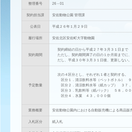
整理番号
26－01
契約担当課
安佐動物公園 管理課
公表日
平成２６年１月２９日
履行場所
安佐北区安佐町大字動物園
契約締結の日から平成２７年３月３１日まで
契約期間
ただし、契約期間満了の日の１か月前までに、
だし、平成３０年３月３１日後、更新しない。
次の４区分とし、それぞれ１者と契約する。
区分１．清涼飲料水等（ペットボトル） ９
予定数量
区分２．清涼飲料水等（紙カップ） ３７，
区分３．乳飲料等（紙パック） ５８，００
区分４．氷菓 ４３，０００個
業務概要
安佐動物公園内における自動販売機による商品販
入札区分
紙入札