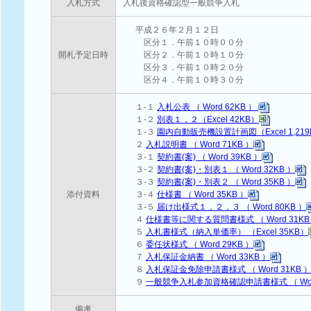
入札方式
入札後資格確認型一般競争入札
平成２６年２月１２日
区分１．午前１０時００分
開札予定日時
区分２．午前１０時１０分
区分３．午前１０時２０分
区分４．午前１０時３０分
１-１
入札公表 （ Word 62KB ）
１-２
別表１，２（Excel 42KB）
１-３
園内自動販売機設置計画図（Excel 1,219
２
入札説明書 （ Word 71KB ）
３-１
契約書(案) （ Word 39KB ）
３-２
契約書(案)・別表１ （ Word 32KB ）
３-３
契約書(案)・別表２ （ Word 35KB ）
添付資料
３-４
仕様書 （ Word 35KB ）
３-５
届け出様式１，２，３ （ Word 80KB ）
４
仕様書等に関する質問書様式 （ Word 31KB
５
入札書様式（納入単価率） （Excel 35KB）
６
委任状様式 （ Word 29KB ）
７
入札保証金納書 （ Word 33KB ）
８
入札保証金免除申請書様式 （ Word 31KB 
９
一般競争入札参加資格確認申請書様式 （ Word
備考