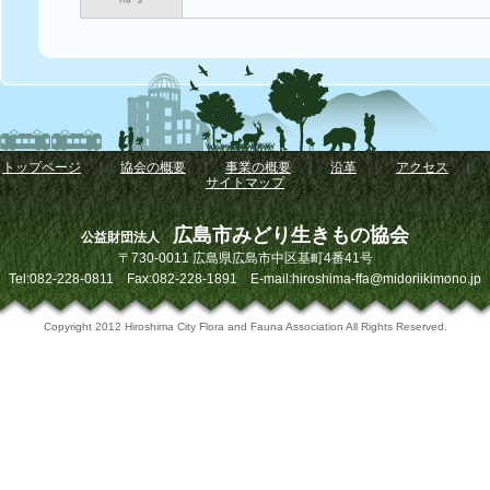
トップページ
｜
協会の概要
｜
事業の概要
｜
沿革
｜
アクセス
｜
サイトマップ
広島市みどり生きもの協会
公益財団法人
〒730-0011 広島県広島市中区基町4番41号
Tel:082-228-0811 Fax:082-228-1891 E-mail:hiroshima-ffa@midoriikimono.jp
Copyright 2012 Hiroshima City Flora and Fauna Association All Rights Reserved.