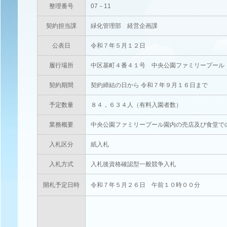
整理番号
07－11
契約担当課
緑化管理部 経営企画課
公表日
令和７年５月１２日
履行場所
中区基町４番４１号 中央公園ファミリープール
契約期間
契約締結の日から 令和７年９月１６日まで
予定数量
８４，６３４人（有料入園者数）
業務概要
中央公園ファミリープール園内の売店及び食堂で
入札区分
紙入札
入札方式
入札後資格確認型一般競争入札
開札予定日時
令和７年５月２６日 午前１０時００分