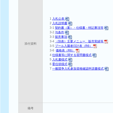
1
入札公表
2
入札説明書
3-1
契約書（案）・仕様書・特記事項等
3-2
与条件
3-3
留意事項
3-4
（別表）主要メニュー、販売実績等
添付資料
3-5
プール入園者日計表（R6）
3-6
価格表（R6）
4
仕様書等に関する質問書様式
5
入札書様式
6
委任状様式
7
一般競争入札参加資格確認申請書様式
備考