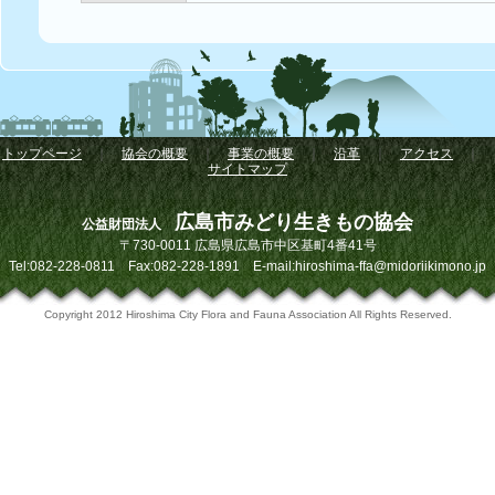
トップページ
｜
協会の概要
｜
事業の概要
｜
沿革
｜
アクセス
｜
サイトマップ
広島市みどり生きもの協会
公益財団法人
〒730-0011 広島県広島市中区基町4番41号
Tel:082-228-0811 Fax:082-228-1891 E-mail:hiroshima-ffa@midoriikimono.jp
Copyright 2012 Hiroshima City Flora and Fauna Association All Rights Reserved.