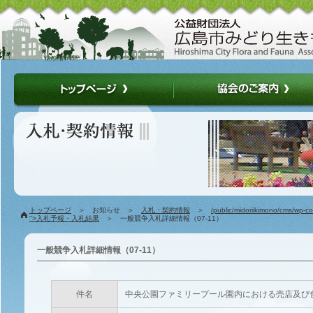
トップページ
＞ お知らせ ＞
入札・契約情報
＞
/public/midoriikimono/cms/wp-c
">入札予報・入札結果
＞ 一般競争入札詳細情報（07-11）
一般競争入札詳細情報（07-11）
件名
中央公園ファミリープール園内における売店及び