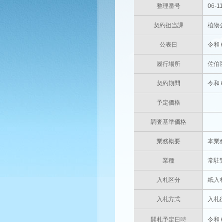
整理番号
06-1
契約担当課
植物
公表日
令和
履行場所
佐伯
契約期間
令和
予定価格
円
調査基準価格
円
業務概要
本業
業種
常駐
入札区分
紙入
入札方式
入札
開札予定日時
令和