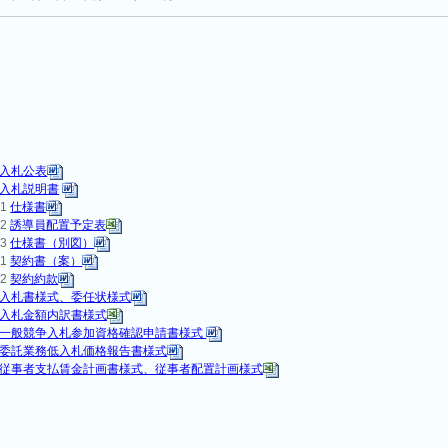
入札公表
入札説明書
-1
仕様書
-2
誘導員配置予定表
-3
仕様書（別図）
-1
契約書（案）
-2
契約約款
入札書様式、委任状様式
入札金額内訳書様式
一般競争入札参加資格確認申請書様式
委託業務低入札価格報告書様式
従事者支払賃金計画書様式、従事者配置計画様式