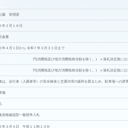
1
公園 管理課
６年２月１６日
区倉重
６年４月１日から 令和７年３月３１日まで
(消費税及び地方消費税相当額を除く。) ※ 落札決定後に公
(消費税及び地方消費税相当額を除く。) ※ 落札決定後に公
務は、歩行者（入園者等）の安全確保と交通渋滞の緩和を図るため、駐車場への誘
警備
札
後資格確認型一般競争入札
６年３月４日 午前１１時１０分