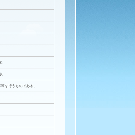
表
表
導等を行うものである。