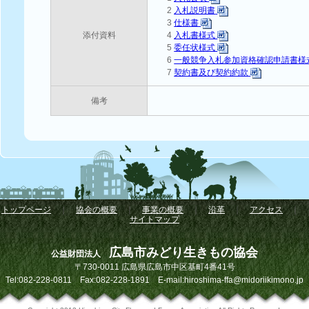
2
入札説明書
3
仕様書
添付資料
4
入札書様式
5
委任状様式
6
一般競争入札参加資格確認申請書様
7
契約書及び契約約款
備考
トップページ
｜
協会の概要
｜
事業の概要
｜
沿革
｜
アクセス
｜
サイトマップ
広島市みどり生きもの協会
公益財団法人
〒730-0011 広島県広島市中区基町4番41号
Tel:082-228-0811 Fax:082-228-1891 E-mail:hiroshima-ffa@midoriikimono.jp