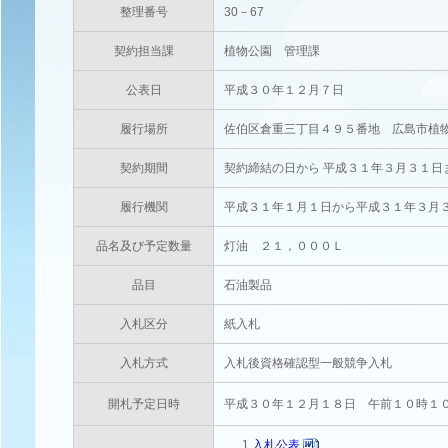
整理番号
30－67
契約担当課
植物公園 管理課
公表日
平成３０年１２月７日
履行場所
佐伯区倉重三丁目４９５番地 広島市植
契約期間
契約締結の日から 平成３１年３月３１日
履行機関
平成３１年１月１日から平成３１年３
品名及び予定数量
灯油 ２１，０００Ｌ
品目
石油製品
入札区分
紙入札
入札方式
入札後資格確認型一般競争入札
開札予定日時
平成３０年１２月１８日 午前１０時１
1
入札公表