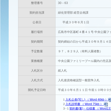
整理番号
30－63
契約担当課
緑化管理部 経営企画課
公表日
平成３０年６月１日
履行場所
広島市中区基町４番４１号 中央公園フ
契約期間
契約締結の日から平成３０年９月１４
予定数量
９７，８２９人（有料人園者数）
業務概要
中央公園ファミリープール園内の売店
入札区分
紙入札
入札方式
入札後資格確認型一般競争入札
開札予定日時
平成３０年６月１１日 午前１０時００
１
入札公表(写し) （ Word 46kb ）
２
入札説明書 （ Word 75kb ）
３-１
契約書(案)・仕様書 （ Word13