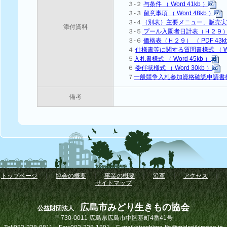
３-２
与条件 （ Word 41kb ）
３-３
留意事項 （ Word 48kb ）
３-４
（別表）主要メニュー、販売実績等 
添付資料
３-５
プール入園者日計表（Ｈ２９） （ 
３-６
価格表（Ｈ２９） （ PDF 43k
４
仕様書等に関する質問書様式 （ Wor
５
入札書様式 （ Word 45kb ）
６
委任状様式 （ Word 30kb ）
７
一般競争入札参加資格確認申請書様式 （
備考
トップページ
｜
協会の概要
｜
事業の概要
｜
沿革
｜
アクセス
｜
サイトマップ
広島市みどり生きもの協会
公益財団法人
〒730-0011 広島県広島市中区基町4番41号