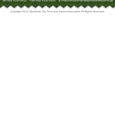
Tel:082-228-0811 Fax:082-228-1891 E-mail:hiroshima-ffa@midoriikimono.jp
Copyright 2012 Hiroshima City Flora and Fauna Association All Rights Reserved.