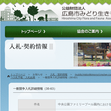
トップページ
＞ お知らせ ＞
入札・契約情報
＞
/public/midoriikimono/cms/wp-c
">入札予報・入札結果
＞ 一般競争入札詳細情報（30-63）
一般競争入札詳細情報（30-63）
件名
中央公園ファミリープール園内におけ