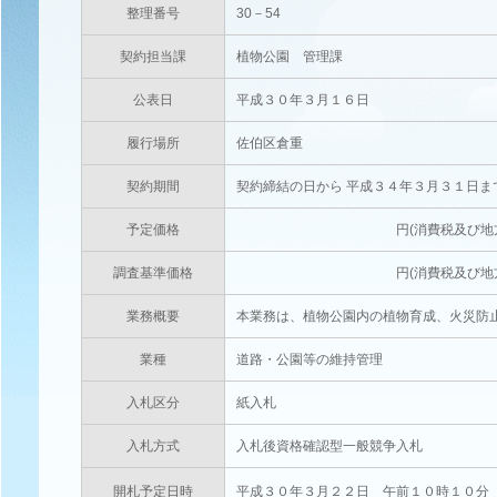
整理番号
30－54
契約担当課
植物公園 管理課
公表日
平成３０年３月１６日
履行場所
佐伯区倉重
契約期間
契約締結の日から 平成３４年３月３１日ま
予定価格
円(消費税及び地方消費税相当
調査基準価格
円(消費税及び地方消費税相当
業務概要
本業務は、植物公園内の植物育成、火災防
業種
道路・公園等の維持管理
入札区分
紙入札
入札方式
入札後資格確認型一般競争入札
開札予定日時
平成３０年３月２２日 午前１０時１０分