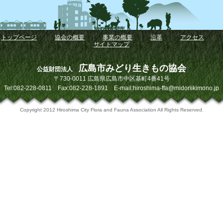
トップページ
｜
協会の概要
｜
事業の概要
｜
沿革
｜
アクセス
｜
サイトマップ
広島市みどり生きもの協会
公益財団法人
〒730-0011 広島県広島市中区基町4番41号
Tel:082-228-0811 Fax:082-228-1891 E-mail:hiroshima-ffa@midoriikimono.jp
Copyright 2012 Hiroshima City Flora and Fauna Association All Rights Reserved.