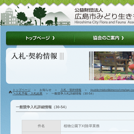
トップページ
＞ お知らせ ＞
入札・契約情報
＞
/public/midoriikimono/cms/wp-c
">入札予報・入札結果
＞ 一般競争入札詳細情報（30-54）
一般競争入札詳細情報（30-54）
件名
植物公園下刈除草業務