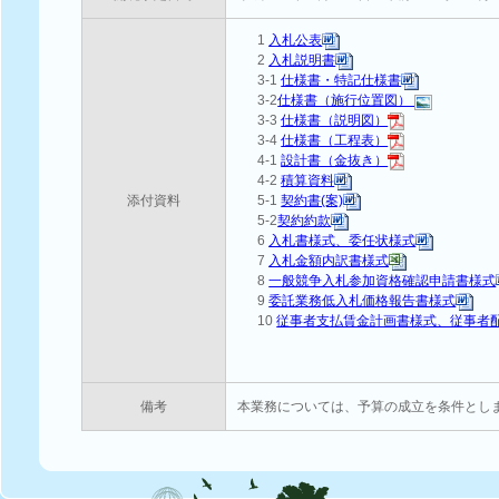
1
入札公表
2
入札説明書
3-1
仕様書・特記仕様書
3-2
仕様書（施行位置図）
3-3
仕様書（説明図）
3-4
仕様書（工程表）
4-1
設計書（金抜き）
4-2
積算資料
添付資料
5-1
契約書(案)
5-2
契約約款
6
入札書様式、委任状様式
7
入札金額内訳書様式
8
一般競争入札参加資格確認申請書様式
9
委託業務低入札価格報告書様式
10
従事者支払賃金計画書様式、従事者
備考
本業務については、予算の成立を条件とし