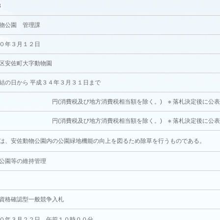
3
物公園 管理課
０年３月１２日
区安佐町大字動物園
結の日から 平成３４年３月３１日まで
消費税及び地方消費税相当額を除く。) ※ 落札決定後に公
消費税及び地方消費税相当額を除く。) ※ 落札決定後に公
は、安佐動物公園内の公園緑地機能の向上を図るため除草を行うものである。
公園等の維持管理
資格確認型一般競争入札
０年３月２２日 午前１０時００分