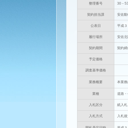
整理番号
30－5
契約担当課
安佐動
公表日
平成３
履行場所
安佐北
契約期間
契約締
予定価格
円(
調査基準価格
円(
業務概要
本業務
業種
道路・
入札区分
紙入札
入札方式
入札後
開札予定日時
平成３