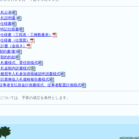
入札公表
入札説明書
1
仕様書
2
特記仕様書
3
仕様書（工程表・工種数量表）
4
仕様書（位置図）
設計書（金抜き）
契約書(案)
2
契約約款
入札書様式、委任状様式
入札金額内訳書様式
一般競争入札参加資格確認申請書様式
委託業務低入札価格報告書様式
従事者支払賃金計画書様式、従事者配置計画様式
については、予算の成立を条件とします。