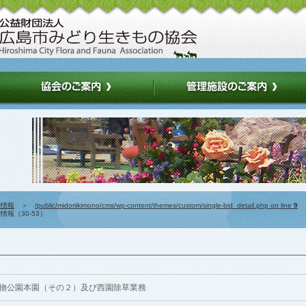
約情報
＞
/public/midoriikimono/cms/wp-content/themes/custom/single-bid_detail.php on line
9
報（30-53）
物公園本園（その２）及び西園除草業務