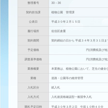
整理番号
30－36
契約担当課
植物公園 管理課
公表日
平成３０年２月１５日
履行場所
佐伯区倉重
契約期間
契約締結の日から 平成３４年３月３１日ま
予定価格
円(消費税及び地方消費税相当
調査基準価格
円(消費税及び地方消費税相当
業務概要
本業務は、植物公園において、芝生の健全
業種
道路・公園等の維持管理
入札区分
紙入札
入札方式
入札後資格確認型一般競争入札
開札予定日時
平成３０年３月２日 午前１０時４０分