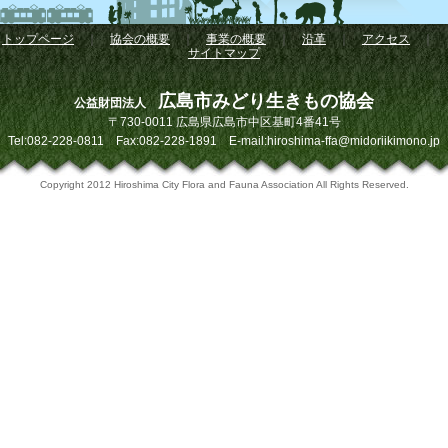
トップページ
｜
協会の概要
｜
事業の概要
｜
沿革
｜
アクセス
｜
サイトマップ
広島市みどり生きもの協会
公益財団法人
〒730-0011 広島県広島市中区基町4番41号
Tel:082-228-0811 Fax:082-228-1891 E-mail:hiroshima-ffa@midoriikimono.jp
Copyright 2012 Hiroshima City Flora and Fauna Association All Rights Reserved.