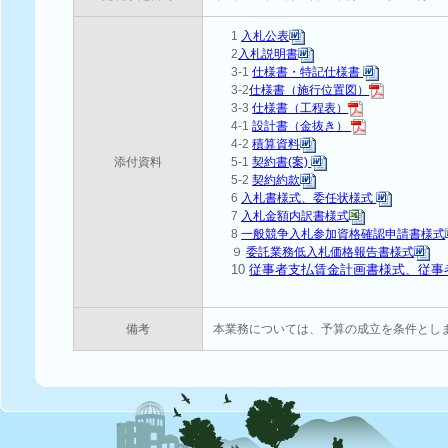
1
入札公表
2
入札説明書
3-1
仕様書・特記仕様書
3-2
仕様書（施行位置図）
3-3
仕様書（工程表）
4-1
設計書（金抜き）
4-2
積算資料
添付資料
5-1
契約書(案)
5-2
契約約款
6
入札書様式、委任状様式
7
入札金額内訳書様式
8
一般競争入札参加資格確認申請書様式
９
委託業務低入札価格報告書様式
10
従事者支払賃金計画書様式、従事
備考
本業務については、予算の成立を条件とし