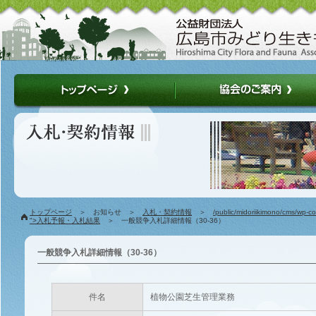
トップページ
＞ お知らせ ＞
入札・契約情報
＞
/public/midoriikimono/cms/wp-c
">入札予報・入札結果
＞ 一般競争入札詳細情報（30-36）
一般競争入札詳細情報（30-36）
件名
植物公園芝生管理業務