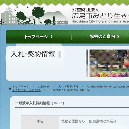
トップページ
＞ お知らせ ＞
入札・契約情報
＞
/public/midoriikimono/cms/wp-c
">入札予報・入札結果
＞ 一般競争入札詳細情報（30-25）
一般競争入札詳細情報（30-25）
件名
植物公園固形状一般廃棄物収集業務