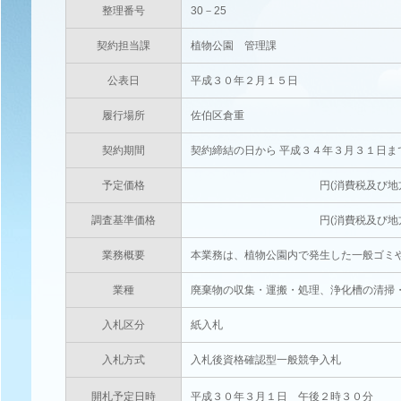
整理番号
30－25
契約担当課
植物公園 管理課
公表日
平成３０年２月１５日
履行場所
佐伯区倉重
契約期間
契約締結の日から 平成３４年３月３１日ま
予定価格
円(消費税及び地方消費税相当
調査基準価格
円(消費税及び地方消費税相当
業務概要
本業務は、植物公園内で発生した一般ゴミ
業種
廃棄物の収集・運搬・処理、浄化槽の清掃
入札区分
紙入札
入札方式
入札後資格確認型一般競争入札
開札予定日時
平成３０年３月１日 午後２時３０分