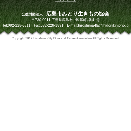
広島市みどり生きもの協会
公益財団法人
〒730-0011 広島県広島市中区基町4番41号
Tel:082-228-0811 Fax:082-228-1891 E-mail:hiroshima-ffa@midoriikimono.jp
Copyright 2012 Hiroshima City Flora and Fauna Association All Rights Reserved.