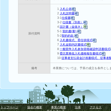
1
入札公表
2
入札説明書
3-1
仕様書
3-2
仕様書（別表）
4
設計書（金抜き）
5-1
契約書(案)
添付資料
5-2
契約約款
6
入札書様式、委任状様式
7
入札金額内訳書様式
8
一般競争入札参加資格確認申請書様式
9
委託業務低入札価格報告書様式
10
従事者支払賃金計画書様式、従事者
備考
本業務については、予算の成立を条件とし
トップページ
｜
協会の概要
｜
事業の概要
｜
沿革
｜
アクセス
｜
サイトマップ