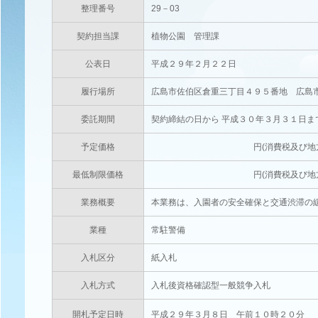
整理番号
29－03
契約担当課
植物公園 管理課
公表日
平成２９年２月２２日
履行場所
広島市佐伯区倉重三丁目４９５番地 広島
委託期間
契約締結の日から 平成３０年３月３１日ま
予定価格
円(消費税及び地方消費税相当
最低制限価格
円(消費税及び地方消費税相当
業務概要
本業務は、入園者の安全確保と交通渋滞の
業種
常駐警備
入札区分
紙入札
入札方式
入札後資格確認型一般競争入札
開札予定日時
平成２９年３月８日 午前１０時２０分