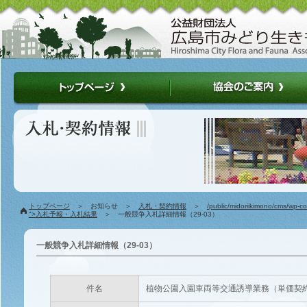
トップページ
＞ お知らせ ＞
入札・契約情報
＞
/public/midoriikimono/cms/wp-c
">入札予報・入札結果
＞ 一般競争入札詳細情報（29-03）
一般競争入札詳細情報（29-03）
件名
植物公園入園車両等交通誘導業務（単価契