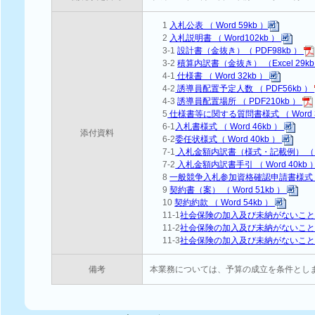
1
入札公表 （ Word 59kb ）
2
入札説明書 （ Word102kb ）
3-1
設計書（金抜き）（ PDF98kb ）
3-2
積算内訳書（金抜き） （Excel 29k
4-1
仕様書 （ Word 32kb ）
4-2
誘導員配置予定人数 （ PDF56kb ）
4-3
誘導員配置場所 （ PDF210kb ）
5
仕様書等に関する質問書様式 （ Word 3
6-1
入札書様式 （ Word 46kb ）
添付資料
6-2
委任状様式（ Word 40kb ）
7-1
入札金額内訳書（様式・記載例） （ Exc
7-2
入札金額内訳書手引 （ Word 40kb 
8
一般競争入札参加資格確認申請書様式 （ W
9
契約書（案） （ Word 51kb ）
10
契約約款 （ Word 54kb ）
11-1
社会保険の加入及び未納がないことに
11-2
社会保険の加入及び未納がないこ
11-3
社会保険の加入及び未納がないこ
備考
本業務については、予算の成立を条件とし