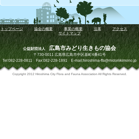
トップページ
｜
協会の概要
｜
事業の概要
｜
沿革
｜
アクセス
｜
サイトマップ
広島市みどり生きもの協会
公益財団法人
〒730-0011 広島県広島市中区基町4番41号
Tel:082-228-0811 Fax:082-228-1891 E-mail:hiroshima-ffa@midoriikimono.jp
Copyright 2012 Hiroshima City Flora and Fauna Association All Rights Reserved.