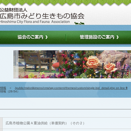
約情報
＞
/public/midoriikimono/cms/wp-content/themes/custom/single-bid_detail.php on line
9
報（26-54）
広島市植物公園Ａ重油供給（単価契約）（その２）