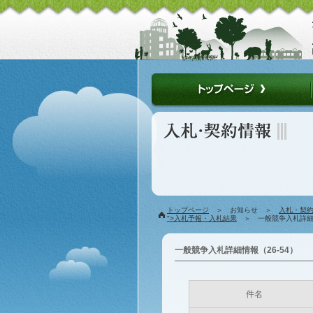
トップページ
＞ お知らせ ＞
入札・契
">入札予報・入札結果
＞ 一般競争入札詳細情
一般競争入札詳細情報（26-54）
件名