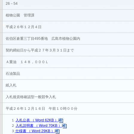
26－54
植物公園 管理課
平成２６年１２月４日
佐伯区倉重三丁目495番地 広島市植物公園内
契約締結日から平成２７年３月３１日まで
Ａ重油 １４８，０００Ｌ
石油製品
紙入札
入札後資格確認型一般競争入札
平成２６年１２月１６日 午前１０時００分
１
入札公表 （ Word 62KB ）
２
入札説明書 （ Word 70KB ）
３
仕様書 （ Word 29KB ）