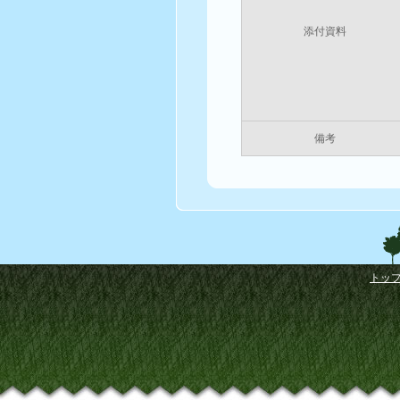
添付資料
備考
トッ