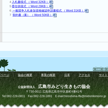
４
入札書様式 （ Word 32KB ）
５
委任状様式 （ Word 29KB ）
６
一般競争入札参加資格確認申請書様式 （ Word 31KB ）
７
契約書（案） （ Word 50KB ）
プページ
｜
協会の概要
｜
事業の概要
｜
沿革
｜
アクセス
｜
サイト
広島市みどり生きもの協会
公益財団法人
〒730-0011 広島県広島市中区基町4番41号
Tel:082-228-0811 Fax:082-228-1891 E-mail:hiroshima-ffa@midoriikimono.jp