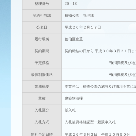
整理番号
26－13
契約担当課
植物公園 管理課
公表日
平成２６年２月１７日
履行場所
佐伯区倉重
契約期間
契約締結の日から 平成３０年３月３１日ま
予定価格
円(消費税及び地方消費税相当
最低制限価格
円(消費税及び地方消費税相当
業務概要
本業務は，植物公園の施設及び環境を常に
業種
建築物清掃
入札区分
紙入札
入札方式
入札後資格確認型一般競争入札
開札予定日時
平成２６年３月３日 午前１０時５０分