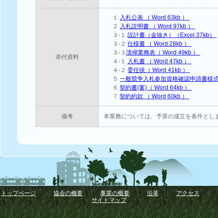
１
入札公表 （ Word 63kb ）
２
入札説明書 （ Word 97kb ）
３-１
設計書（金抜き）（Excel 37kb）
３-２
仕様書 （ Word 28kb ）
３-３
清掃業務表（ Word 49kb ）
添付資料
４‐１
入札書 （ Word 47kb ）
４-２
委任状（ Word 41kb ）
５
一般競争入札参加資格確認申請書様式 （ 
６
契約書(案)（ Word 64kb ）
７
契約約款 （ Word 60kb ）
備考
本業務については、予算の成立を条件とし
トップページ
｜
協会の概要
｜
事業の概要
｜
沿革
｜
アクセス
｜
サイトマップ