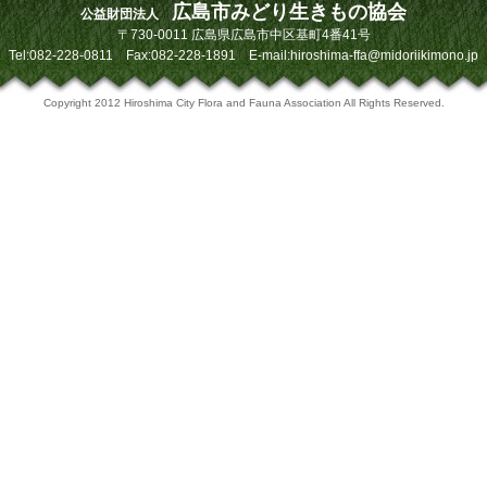
広島市みどり生きもの協会
公益財団法人
〒730-0011 広島県広島市中区基町4番41号
Tel:082-228-0811 Fax:082-228-1891 E-mail:hiroshima-ffa@midoriikimono.jp
Copyright 2012 Hiroshima City Flora and Fauna Association All Rights Reserved.