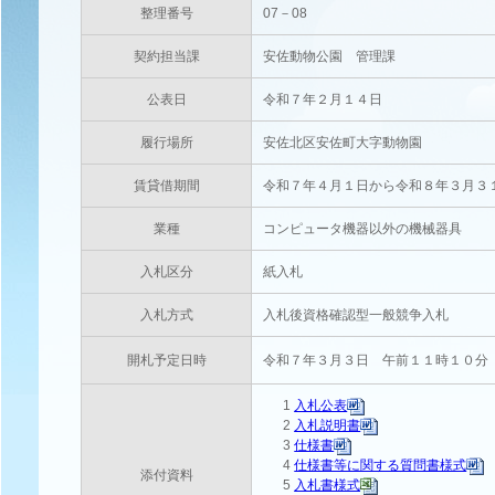
整理番号
07－08
契約担当課
安佐動物公園 管理課
公表日
令和７年２月１４日
履行場所
安佐北区安佐町大字動物園
賃貸借期間
令和７年４月１日から令和８年３月３
業種
コンピュータ機器以外の機械器具
入札区分
紙入札
入札方式
入札後資格確認型一般競争入札
開札予定日時
令和７年３月３日 午前１１時１０分
1
入札公表
2
入札説明書
3
仕様書
4
仕様書等に関する質問書様式
添付資料
5
入札書様式