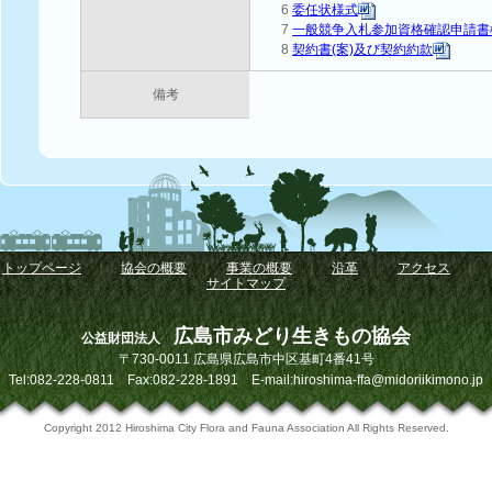
6
委任状様式
7
一般競争入札参加資格確認申請
8
契約書(案)及び契約約款
備考
トップページ
｜
協会の概要
｜
事業の概要
｜
沿革
｜
アクセス
｜
サイトマップ
広島市みどり生きもの協会
公益財団法人
〒730-0011 広島県広島市中区基町4番41号
Tel:082-228-0811 Fax:082-228-1891 E-mail:hiroshima-ffa@midoriikimono.jp
Copyright 2012 Hiroshima City Flora and Fauna Association All Rights Reserved.