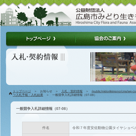
トップページ
＞ お知らせ ＞
入札・契約情報
＞
/public/midoriikimono/cms/wp-c
">入札予報・入札結果
＞ 一般競争入札詳細情報（07-08）
一般競争入札詳細情報（07-08）
件名
令和７年度安佐動物公園タイヤショベ