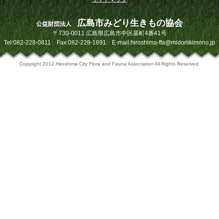
広島市みどり生きもの協会
公益財団法人
〒730-0011 広島県広島市中区基町4番41号
Tel:082-228-0811 Fax:082-228-1891 E-mail:hiroshima-ffa@midoriikimono.jp
Copyright 2012 Hiroshima City Flora and Fauna Association All Rights Reserved.