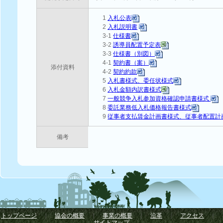
1
入札公表
2
入札説明書
3-1
仕様書
3-2
誘導員配置予定表
3-3
仕様書（別図）
4-1
契約書（案）
添付資料
4-2
契約約款
5
入札書様式、委任状様式
6
入札金額内訳書様式
7
一般競争入札参加資格確認申請書様式
8
委託業務低入札価格報告書様式
9
従事者支払賃金計画書様式、従事者配置計
備考
トップページ
｜
協会の概要
｜
事業の概要
｜
沿革
｜
アクセス
｜
サイトマップ