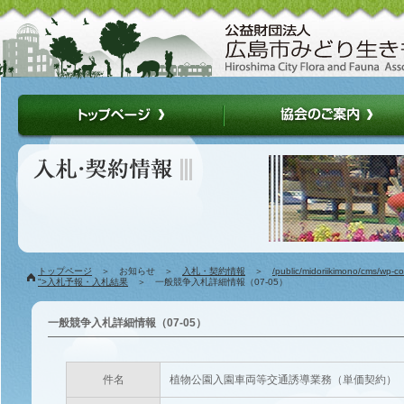
トップページ
＞ お知らせ ＞
入札・契約情報
＞
/public/midoriikimono/cms/wp-c
">入札予報・入札結果
＞ 一般競争入札詳細情報（07-05）
一般競争入札詳細情報（07-05）
件名
植物公園入園車両等交通誘導業務（単価契約）