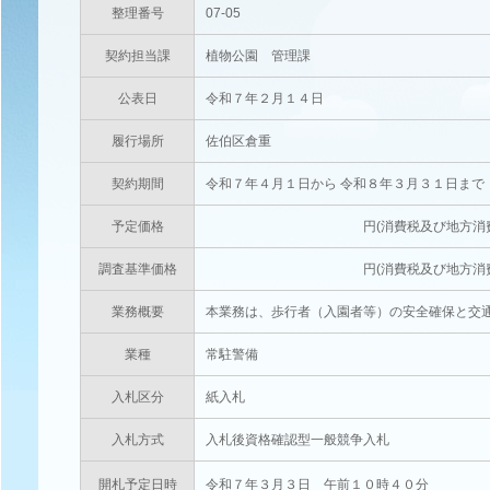
整理番号
07-05
契約担当課
植物公園 管理課
公表日
令和７年２月１４日
履行場所
佐伯区倉重
契約期間
令和７年４月１日から 令和８年３月３１日まで
予定価格
円(消費税及び地方消費税相当額を
調査基準価格
円(消費税及び地方消費税相当額を
業務概要
本業務は、歩行者（入園者等）の安全確保と交
業種
常駐警備
入札区分
紙入札
入札方式
入札後資格確認型一般競争入札
開札予定日時
令和７年３月３日 午前１０時４０分