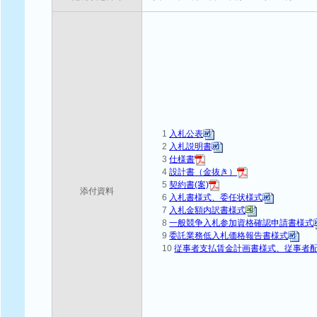
1
入札公表
2
入札説明書
3
仕様書
4
設計書（金抜き）
5
契約書(案)
添付資料
6
入札書様式、委任状様式
7
入札金額内訳書様式
8
一般競争入札参加資格確認申請書様式
9
委託業務低入札価格報告書様式
10
従事者支払賃金計画書様式、従事者