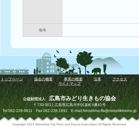
備考
トップページ
｜
協会の概要
｜
事業の概要
｜
沿革
｜
アクセス
｜
サイトマップ
広島市みどり生きもの協会
公益財団法人
〒730-0011 広島県広島市中区基町4番41号
Tel:082-228-0811 Fax:082-228-1891 E-mail:hiroshima-ffa@midoriikimono.jp
Copyright 2012 Hiroshima City Flora and Fauna Association All Rights Reserved.