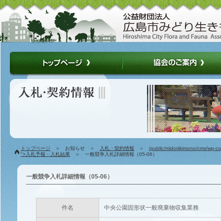
トップページ
＞ お知らせ ＞
入札・契約情報
＞
/public/midoriikimono/cms/wp-c
">入札予報・入札結果
＞ 一般競争入札詳細情報（05-06）
一般競争入札詳細情報（05-06）
件名
中央公園固形状一般廃棄物収集業務