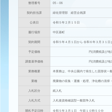
整理番号
05－06
契約担当課
緑化管理部 経営企画課
公表日
令和５年２月１５日
履行場所
中区基町
契約期間
令和５年４月１日から 令和６年３月３１日
予定価格
円(消費税及び地方消費税相当額
調査基準価格
円(消費税及び地方消費税相当額
業務概要
本業務は、中央公園内で発生した固形状一
業種
廃棄物の収集・運搬・処理、浄化槽の清掃
入札区分
紙入札
入札方式
入札後資格確認型一般競争入札
開札予定日時
令和５年３月１日 午前１０時５０分