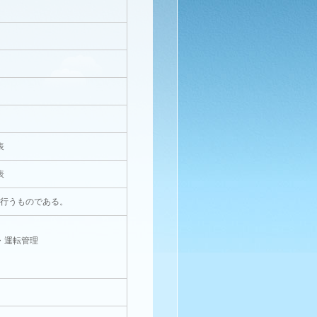
表
表
を行うものである。
・運転管理