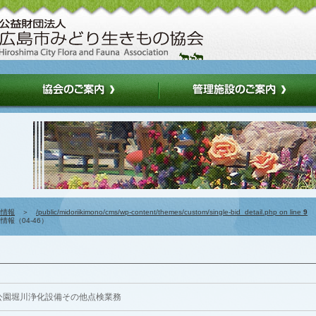
約情報
＞
/public/midoriikimono/cms/wp-content/themes/custom/single-bid_detail.php on line
9
報（04-46）
公園堀川浄化設備その他点検業務