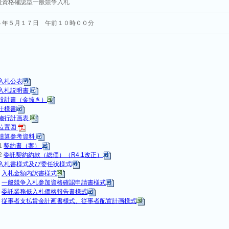
後資格確認型一般競争入札
４年５月１７日 午前１０時００分
入札公表
入札説明書
設計書（金抜き）
仕様書
施行計画表
位置図
積算参考資料
‐1
契約書（案）
-2
委託契約約款（総価）（R4.1改正）
入札書様式及び委任状様式
0
入札金額内訳書様式
1
一般競争入札参加資格確認申請書様式
2
委託業務低入札価格報告書様式
3
従事者支払賃金計画書様式、従事者配置計画様式