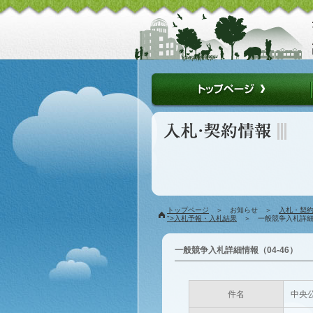
トップページ
＞ お知らせ ＞
入札・契
">入札予報・入札結果
＞ 一般競争入札詳細情
一般競争入札詳細情報（04-46）
件名
中央