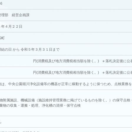
46
管理部 経営企画課
４年４月２２日
基町
締結の日 から 令和５年３月３１日まで
消費税及び地方消費税相当額を除く。) ※ 落札決定後に公
消費税及び地方消費税相当額を除く。) ※ 落札決定後に公
務は、中央公園堀川浄化設備等の機器が正常に稼動するように保つため、点検業務
物附属施設、機械設備（施設維持管理業務に掲げているものを除く。）の保守点検
棄物の収集・運搬・処理、浄化槽の清掃・保守点検
札