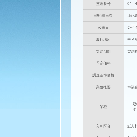
整理番号
04－
契約担当課
緑化
公表日
令和
履行場所
中区
契約期間
契約
予定価格
円(
調査基準価格
円(
業務概要
本業
建
業種
廃
入札区分
紙入