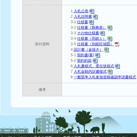
1
入札公表
2
入札説明書
3-1
仕様書
3-2
仕様書（勤務表）
3-3
その他仕様書
3-4
仕様書（別紙１）
添付資料
3-5
仕様書（別紙区域図）
4
設計書（金抜き）
5-1
契約書(案)
5-2
契約約款
6
入札書様式、委任状様式
7
入札金額内訳書様式
8
一般競争入札参加資格確認申請書様式
備考