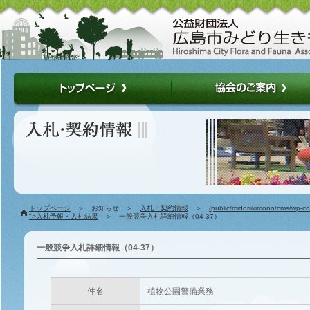
トップページ
＞ お知らせ ＞
入札・契約情報
＞
/public/midoriikimono/cms/wp-c
">入札予報・入札結果
＞ 一般競争入札詳細情報（04-37）
一般競争入札詳細情報（04-37）
件名
植物公園警備業務