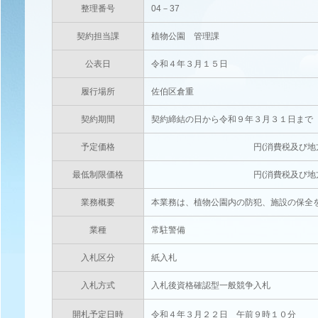
整理番号
04－37
契約担当課
植物公園 管理課
公表日
令和４年３月１５日
履行場所
佐伯区倉重
契約期間
契約締結の日から令和９年３月３１日まで
予定価格
円(消費税及び地方消費税相当
最低制限価格
円(消費税及び地方消費税相当
業務概要
本業務は、植物公園内の防犯、施設の保全
業種
常駐警備
入札区分
紙入札
入札方式
入札後資格確認型一般競争入札
開札予定日時
令和４年３月２２日 午前９時１０分