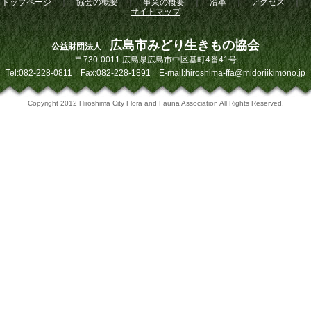
トップページ
｜
協会の概要
｜
事業の概要
｜
沿革
｜
アクセス
｜
サイトマップ
広島市みどり生きもの協会
公益財団法人
〒730-0011 広島県広島市中区基町4番41号
Tel:082-228-0811 Fax:082-228-1891 E-mail:hiroshima-ffa@midoriikimono.jp
Copyright 2012 Hiroshima City Flora and Fauna Association All Rights Reserved.