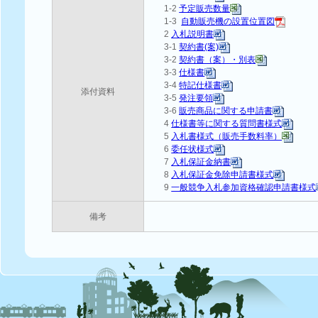
1-2
予定販売数量
1-3
自動販売機の設置位置図
2
入札説明書
3-1
契約書(案)
3-2
契約書（案）・別表
3-3
仕様書
3-4
特記仕様書
添付資料
3-5
発注要領
3-6
販売商品に関する申請書
4
仕様書等に関する質問書様式
5
入札書様式（販売手数料率）
6
委任状様式
7
入札保証金納書
8
入札保証金免除申請書様式
9
一般競争入札参加資格確認申請書様式
備考