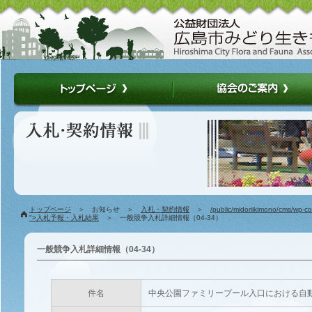
トップページ
＞ お知らせ ＞
入札・契約情報
＞
/public/midoriikimono/cms/wp-c
">入札予報・入札結果
＞ 一般競争入札詳細情報（04-34）
一般競争入札詳細情報（04-34）
件名
中央公園ファミリープール入口における自