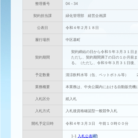
整理番号
04－34
契約担当課
緑化管理部 経営企画課
公表日
令和４年２月１８日
履行場所
中区基町
契約締結の日から令和５年３月３１日ま
契約期間
ただし、契約期間満了の日の１か月前ま
る。（ただし、令和９年３月３１日後、
予定数量
清涼飲料水等（缶、ペットボトル等） 
業務概要
本業務は、中央公園内における自動販売機
入札区分
紙入札
入札方式
入札後資格確認型一般競争入札
開札予定日時
令和４年３月３日 午前１０時００分
1-1
入札公表