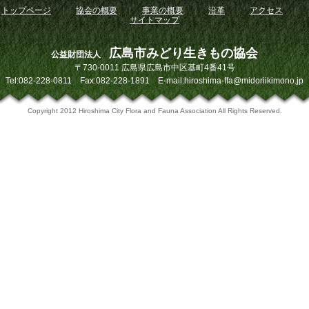
トップページ
｜
協会の概要
｜
事業の概要
｜
沿革
｜
アクセス
｜
サイトマップ
広島市みどり生きもの協会
公益財団法人
〒730-0011 広島県広島市中区基町4番41号
Tel:082-228-0811 Fax:082-228-1891 E-mail:hiroshima-ffa@midoriikimono.jp
Copyright 2012 Hiroshima City Flora and Fauna Association All Rights Reserved.